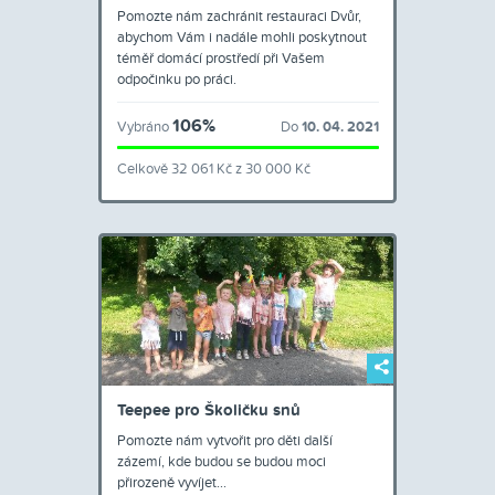
Pomozte nám zachránit restauraci Dvůr,
abychom Vám i nadále mohli poskytnout
téměř domácí prostředí při Vašem
odpočinku po práci.
106%
Vybráno
Do
10. 04. 2021
Celkově 32 061 Kč z 30 000 Kč
Teepee pro Školičku snů
Pomozte nám vytvořit pro děti další
zázemí, kde budou se budou moci
přirozeně vyvíjet...