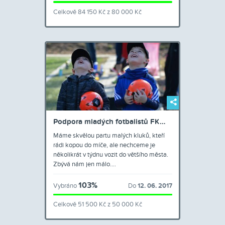
Celkově 84 150 Kč z 80 000 Kč
Podpora mladých fotbalistů FK…
Máme skvělou partu malých kluků, kteří
rádi kopou do míče, ale nechceme je
několikrát v týdnu vozit do většího města.
Zbývá nám jen málo.…
103%
Vybráno
Do
12. 06. 2017
Celkově 51 500 Kč z 50 000 Kč