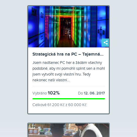
Strategická hra na PC – Tajemná…
Jsem nadšenec PC her a žádám všechny
podobné, aby mi pomohli splnit sen a mohl
jsem vytvořit svoji vlastní hru. Tedy
nakonec naši vlastní…
102%
Vybráno
Do
12. 06. 2017
Celkově 61 200 Kč z 60 000 Kč