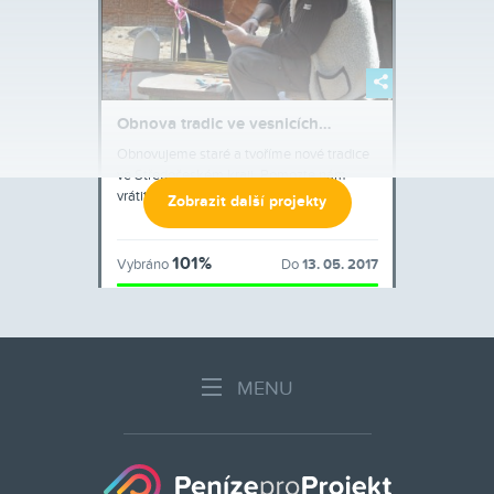
Obnova tradic ve vesnicích…
Obnovujeme staré a tvoříme nové tradice
ve Středočeském kraji. Pomozte nám
vrátit vesnici lidem!
Zobrazit další projekty
101%
Vybráno
Do
13. 05. 2017
Celkově 151 900 Kč z 150 000 Kč
MENU