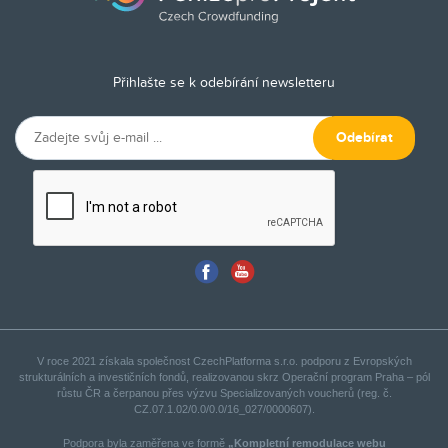
Přihlašte se k odebírání newsletteru
Odebírat
V roce 2021 získala společnost CzechPlatforma s.r.o. podporu z Evropských
strukturálních a investičních fondů, realizovanou skrz Operační program Praha – pól
růstu ČR a čerpanou přes výzvu Specializovaných voucherů (reg. č.
CZ.07.1.02/0.0/0.0/16_027/0000607).
Podpora byla zaměřena ve formě
„Kompletní remodulace webu