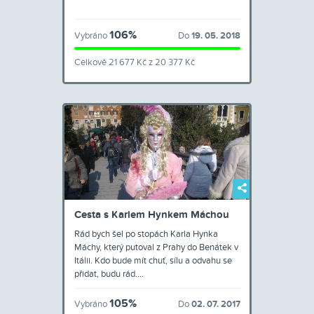
106%
Vybráno
Do
19. 05. 2018
Celkově 21 677 Kč z 20 377 Kč
Cesta s Karlem Hynkem Máchou
Rád bych šel po stopách Karla Hynka
Máchy, který putoval z Prahy do Benátek v
Itálii. Kdo bude mít chuť, sílu a odvahu se
přidat, budu rád.…
105%
Vybráno
Do
02. 07. 2017