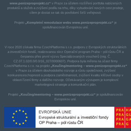
www.penizeproprojekt.cz“
v Praze za účelem rozšíření portfolia nabízených
produktů a služeb a zvýšení podílu na trhu, díky vybudování nových cest prodeje,
cílem je dostat se tak do povědomí širší veřejnosti.
Projekt
„Kompletní remodulace webu www.penizeproprojekt.cz“
je
spolufinancován Evropskou unií.
V roce 2020 získala firma CzechPlatforma s.r.o. podporu z Evropských strukturálních
a investičních fondů, realizovanou skrz Operační program Praha – pól růstu ČR a
čerpanou přes první výzvu Specializovaných voucherů (reg. Č.
CZ.07.1.02/0.0/0.0/16_027/0000607). Podpora byla mířena na účast firmy
CzechPlatforma s.r.o. na projekt
„Koučing/mentoring – www.penizeproprojekt.cz“
v Praze za účelem dlouhodobého rozvoje a růstu společnosti, zvýšení
konkurenceschopnosti a podpora zaměstnanosti, zvýšení kvalitu klíčové osoby v
oblasti řízení firmy a dalšího rozvoje. Očekávaným výstupem je komplexní
marketingová strategie a komunikační plán.
Projekt
„Koučing/mentoring – www.penizeproprojekt.cz“
je spolufinancován
Evropskou unií.