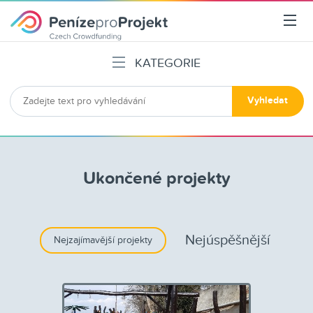
KATEGORIE
Všechny
Děti
Vyhledat
Sport
Kultura
Hry
Podnikání
Ukončené projekty
Cestování
Vzdělání
Národ sobě
Nejúspěšnější
Nejzajímavější projekty
Jiné
Ukončené projekty