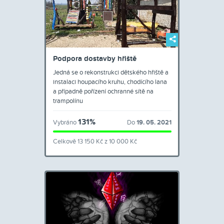
Podpora dostavby hřiště
Jedná se o rekonstrukci dětského hřiště a
instalaci houpacího kruhu, chodícího lana
a případně pořízení ochranné sítě na
trampolínu
131%
Vybráno
Do
19. 05. 2021
Celkově 13 150 Kč z 10 000 Kč