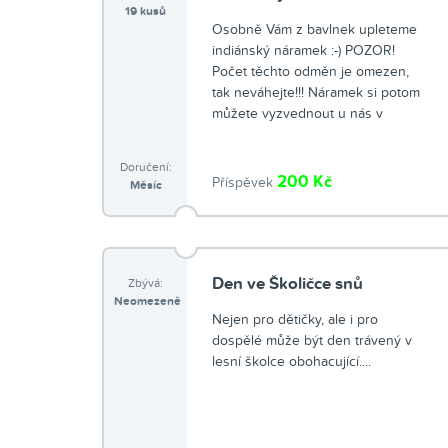
19 kusů
Osobně Vám z bavlnek upleteme
indiánský náramek :-) POZOR!
Počet těchto odměn je omezen,
tak neváhejte!!! Náramek si potom
můžete vyzvednout u nás v
kouzelném údolí, či Vám jej
pošleme na Vaší dresu …
Doručení:
200 Kč
Příspěvek
Měsíc
Den ve Školičce snů
Zbývá:
Neomezeně
Nejen pro dětičky, ale i pro
dospělé může být den trávený v
lesní školce obohacující....