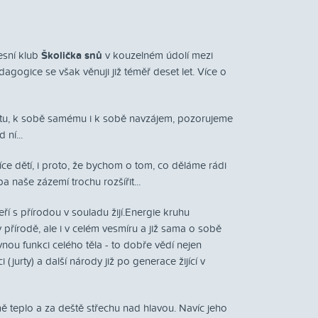
esní klub
Školička snů
v kouzelném údolí mezi
agogice se však věnuji již téměř deset let. Více o
votu, k sobě samému i k sobě navzájem, pozorujeme
 ní...
íce dětí, i proto, že bychom o tom, co děláme rádi
ba naše zázemí trochu rozšířit...
eří s přírodou v souladu žijí.Energie kruhu
přírodě, ale i v celém vesmíru a již sama o sobě
ou funkci celého těla - to dobře vědí nejen
i (jurty) a další národy již po generace žijící v
mě teplo a za deště střechu nad hlavou. Navíc jeho