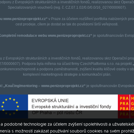
podporu z Evropských strukturálních a investičních fondů, realizovanou skrz Opera
Specializovaných voucherů (reg. č. CZ.07.1.02/0.0/0.0/16_027/0000607).
u www.penizeproprojekt.cz“
v Praze za účelem rozšíření portfolia nabízených pro
cest prodeje, cílem je dostat se tak do povědomí širší veřejnosti.
Kompletní remodulace webu www.penizeproprojekt.cz“
je spolufinancován Evrop
ru z Evropských strukturálních a investičních fondů, realizovanou skrz Operační pr
27/0000607). Podpora byla mířena na účast firmy CzechPlatforma s.r.o. na projekt
onkurenceschopnosti a podpora zaměstnanosti, zvýšení kvalitu klíčové osoby v obl
komplexní marketingová strategie a komunikační plán.
kt
„Koučing/mentoring – www.penizeproprojekt.cz“
je spolufinancován Evropskou
s a podobné technologie za účelem zvýšení spolehlivosti a uživatels
ámen/a s možností zakázat používání souborů cookies na svém prohlíž