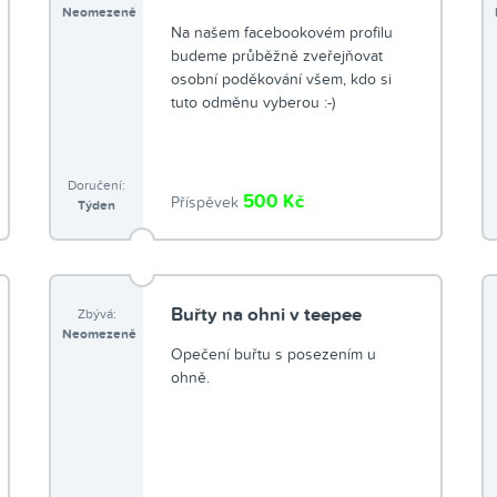
Neomezeně
Na našem facebookovém profilu
budeme průběžně zveřejňovat
osobní poděkování všem, kdo si
tuto odměnu vyberou :-)
Doručení:
500 Kč
Příspěvek
Týden
Buřty na ohni v teepee
Zbývá:
Neomezeně
Opečení buřtu s posezením u
ohně.