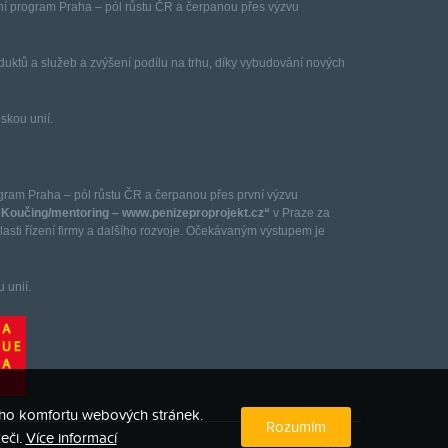
ční program Praha – pól růstu ČR a čerpanou přes výzvu
duktů a služeb a zvýšení podílu na trhu, díky vybudování nových
skou unií.
ogram Praha – pól růstu ČR a čerpanou přes první výzvu
„Koučing/mentoring – www.penizeproprojekt.cz“
v Praze za
asti řízení firmy a dalšího rozvoje. Očekávaným výstupem je
 unií.
kého komfortu webových stránek.
Rozumím
eči.
Více informací