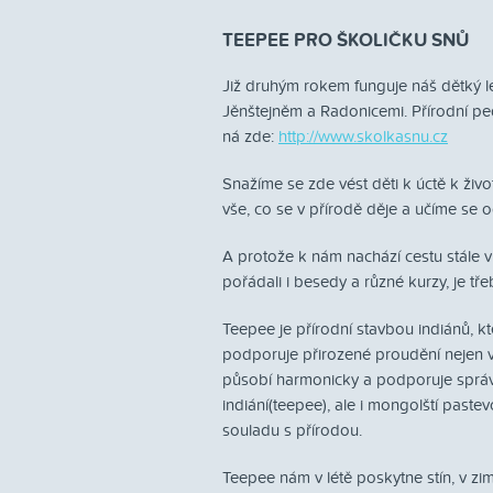
TEEPEE PRO ŠKOLIČKU SNŮ
Již druhým rokem funguje náš dětký l
Jěnštejněm a Radonicemi. Přírodní ped
ná zde:
http://www.skolkasnu.cz
Snažíme se zde vést děti k úctě k ži
vše, co se v přírodě děje a učíme se od
A protože k nám nachází cestu stále v
pořádali i besedy a různé kurzy, je tře
Teepee je přírodní stavbou indiánů, kt
podporuje přirozené proudění nejen v 
působí harmonicky a podporuje správn
indiání(teepee), ale i mongolští pastevc
souladu s přírodou.
Teepee nám v létě poskytne stín, v zi