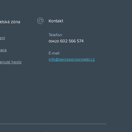
Kontakt
elská zóna
Telefon:
ení
602 566 574
00420
race
E-mail:
info@penizeproprojekt.cz
enuté heslo