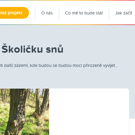
lož projekt
O nás
Co mě to bude stát
Jak začít
 Školičku snů
i další zázemí, kde budou se budou moci přirozeně vyvíjet...