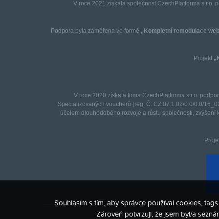
V roce 2021 získala společnost CzechPlatforma s.r.o. 
Podpora byla zaměřena ve formě
„Kompletní remodulace web
Projekt
„
V roce 2020 získala firma CzechPlatforma s.r.o. podpo
Specializovaných voucherů (reg. Č. CZ.07.1.02/0.0/0.0/16_0
účelem dlouhodobého rozvoje a růstu společnosti, zvýšení k
Proje
Souhlasím s tím, aby správce používal cookies, tag
Zároveň potvrzuji, že jsem byl/a sezn