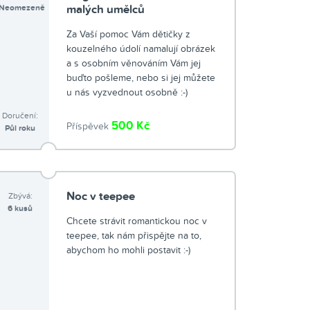
Neomezeně
malých umělců
Za Vaší pomoc Vám dětičky z
kouzelného údolí namalují obrázek
a s osobním věnováním Vám jej
buďto pošleme, nebo si jej můžete
u nás vyzvednout osobně :-)
Doručení:
500 Kč
Příspěvek
Půl roku
Noc v teepee
Zbývá:
6 kusů
Chcete strávit romantickou noc v
teepee, tak nám přispějte na to,
abychom ho mohli postavit :-)