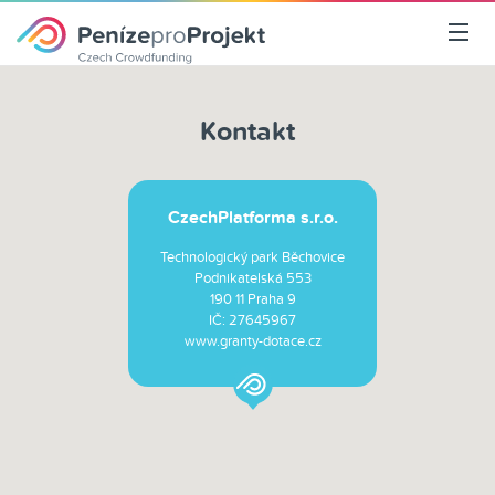
Kontakt
CzechPlatforma s.r.o.
Technologický park Běchovice
Podnikatelská 553
190 11 Praha 9
IČ: 27645967
www.granty-dotace.cz