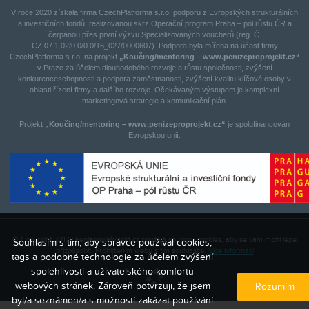
V roce 2020 získala firma CzechPlatforma s.r.o. podporu z Evropských strukturálních
a investičních fondů, realizovanou skrz Operační program Praha – pól růstu ČR a
čerpanou přes první výzvu Specializovaných voucherů (reg. Č.
CZ.07.1.02/0.0/0.0/16_027/0000607). Podpora byla mířena na účast firmy
CzechPlatforma s.r.o. na projekt
„Koučing/mentoring – www.penizeproprojekt.cz“
v Praze za účelem dlouhodobého rozvoje a růstu společnosti, zvýšení
konkurenceschopnosti a podpora zaměstnanosti, zvýšení kvalitu klíčové osoby v
oblasti řízení firmy a dalšího rozvoje. Očekávaným výstupem je komplexní
marketingová strategie a komunikační plán.
Projekt
„Koučing/mentoring – www.penizeproprojekt.cz“
je spolufinancován
Evropskou unií.
© Copyright 2017 | PenizeproProjekt.cz používá soubory cookies, aby se vám mohl lépe
Souhlasím s tím, aby správce používal cookies,
přizpůsobit. Prohlížením webu s tím souhlasíte.
Více informací
tags a podobné technologie za účelem zvýšení
spolehlivosti a uživatelského komfortu
webových stránek. Zároveň potvrzuji, že jsem
Rozumím
byl/a seznámen/a s možností zakázat používání