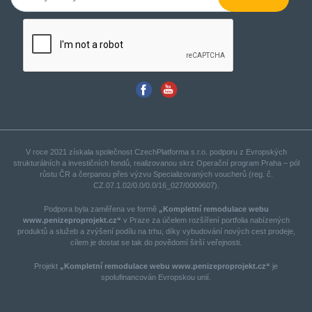
V roce 2021 získala společnost CzechPlatforma s.r.o. podporu z Evropských
strukturálních a investičních fondů, realizovanou skrz Operační program Praha – pól
růstu ČR a čerpanou přes výzvu Specializovaných voucherů (reg. č.
CZ.07.1.02/0.0/0.0/16_027/0000607).
Podpora byla zaměřena ve formě
„Kompletní remodulace webu
www.penizeproprojekt.cz“
v Praze za účelem rozšíření portfolia nabízených
produktů a služeb a zvýšení podílu na trhu, díky vybudování nových cest prodeje,
cílem je dostat se tak do povědomí širší veřejnosti.
Projekt
„Kompletní remodulace webu www.penizeproprojekt.cz“
je
spolufinancován Evropskou unií.